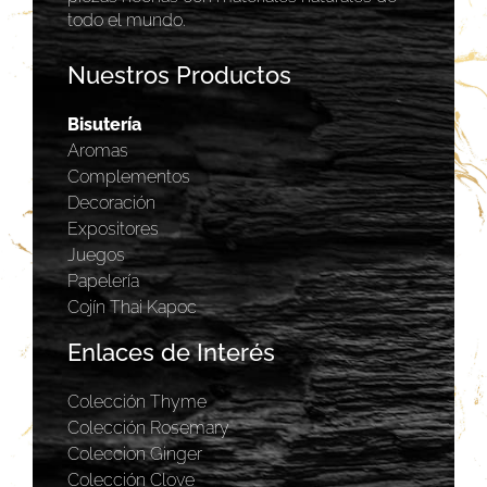
todo el mundo.
Nuestros Productos
Bisutería
Aromas
Complementos
Decoración
Expositores
Juegos
Papelería
Cojín Thai Kapoc
Enlaces de Interés
Colección Thyme
Colección Rosemary
Coleccion Ginger
Colección Clove