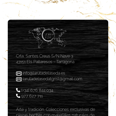
Crta, Santes Creus S/N Nave 3
43151 Els Pallaresos - Tarragona
info@larutadelaseda.es
larutadelasedatgnsl@gmail.com
(+34) 676 844 034
977 627 711
Arte y tradición. Colecciones exclusivas de
piezas hechas con materiales naturales de