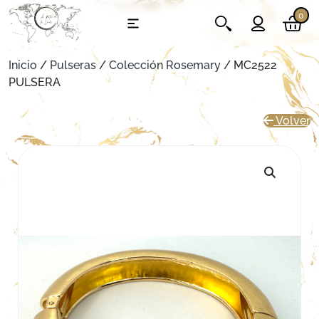
0
Inicio
/
Pulseras
/
Colección Rosemary
/ MC2522
PULSERA
Volver