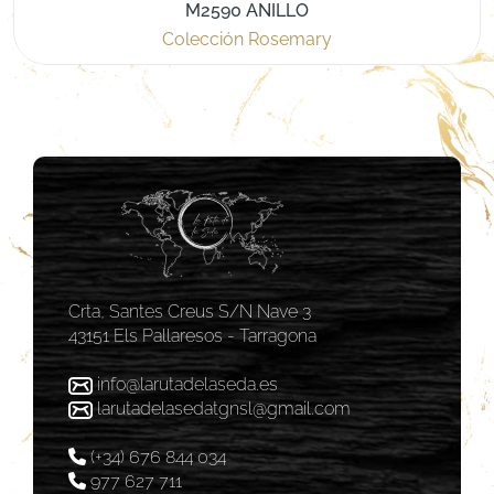
M2590 ANILLO
Colección Rosemary
Crta, Santes Creus S/N Nave 3
43151 Els Pallaresos - Tarragona
info@larutadelaseda.es
larutadelasedatgnsl@gmail.com
(+34) 676 844 034
977 627 711