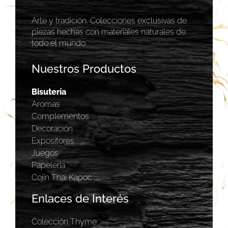
Arte y tradición. Colecciones exclusivas de
piezas hechas con materiales naturales de
todo el mundo.
Nuestros Productos
Bisutería
Aromas
Complementos
Decoración
Expositores
Juegos
Papelería
Cojín Thai Kapoc
Enlaces de Interés
Colección Thyme