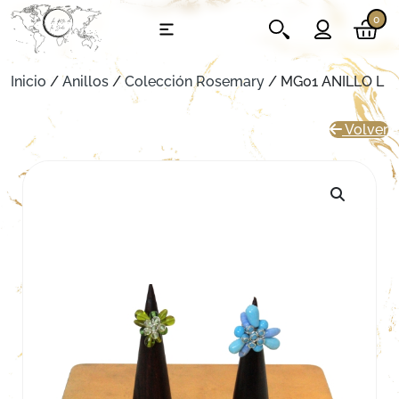
0
Inicio
/
Anillos
/
Colección Rosemary
/ MG01 ANILLO L
Volver