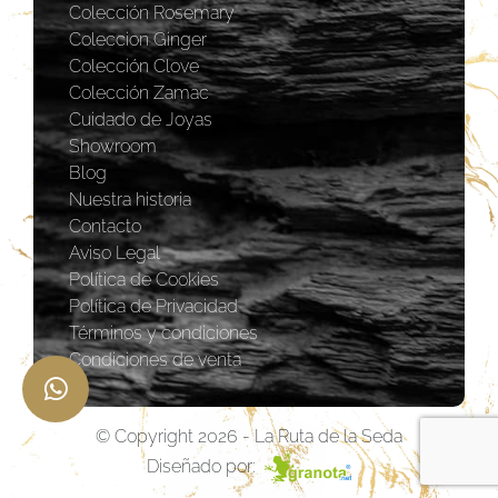
Colección Rosemary
Coleccion Ginger
Colección Clove
Colección Zamac
Cuidado de Joyas
Showroom
Blog
Nuestra historia
Contacto
Aviso Legal
Política de Cookies
Política de Privacidad
Términos y condiciones
Condiciones de venta
© Copyright 2026 - La Ruta de la Seda
Diseñado por: