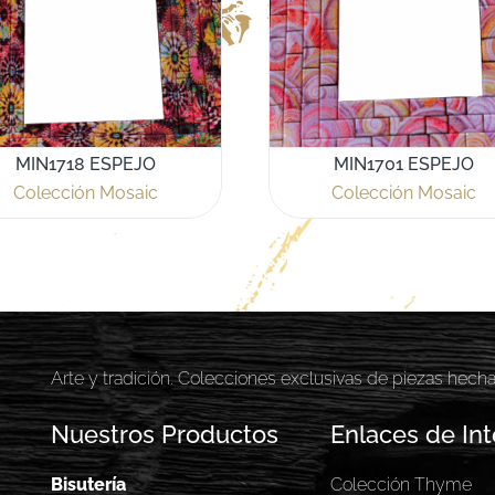
MIN1718 ESPEJO
MIN1701 ESPEJO
Colección Mosaic
Colección Mosaic
Arte y tradición. Colecciones exclusivas de piezas hech
Nuestros Productos
Enlaces de Int
Bisutería
Colección Thyme