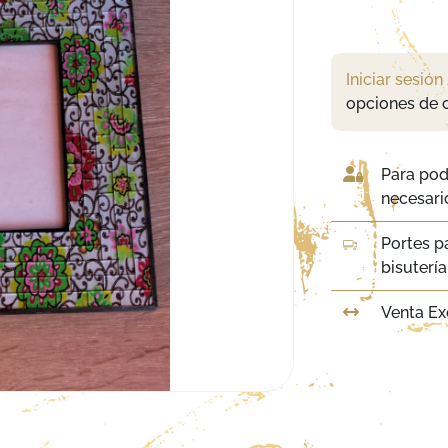
Iniciar sesión
opciones de 
Para pod
necesario
Portes p
bisuterí
Venta Ex