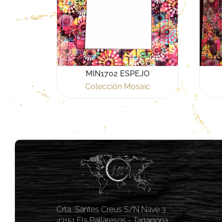
MIN1702 ESPEJO
Colección Mosaic
Crta, Santes Creus S/N Nave 3
43151 Els Pallaresos - Tarragona