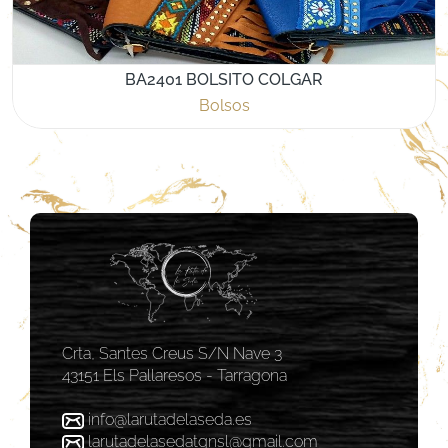
BA2401 BOLSITO COLGAR
Bolsos
Crta, Santes Creus S/N Nave 3
43151 Els Pallaresos - Tarragona
info@larutadelaseda.es
larutadelasedatgnsl@gmail.com