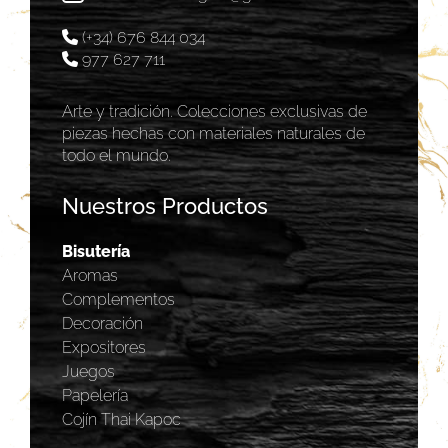
(+34) 676 844 034
977 627 711
Arte y tradición. Colecciones exclusivas de
piezas hechas con materiales naturales de
todo el mundo.
Nuestros Productos
Bisutería
Aromas
Complementos
Decoración
Expositores
Juegos
Papelería
Cojín Thai Kapoc