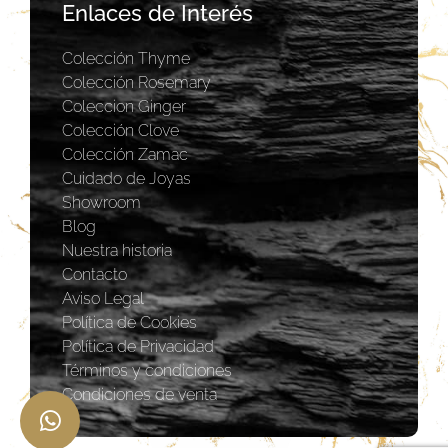
Enlaces de Interés
Colección Thyme
Colección Rosemary
Coleccion Ginger
Colección Clove
Colección Zamac
Cuidado de Joyas
Showroom
Blog
Nuestra historia
Contacto
Aviso Legal
Política de Cookies
Política de Privacidad
Términos y condiciones
Condiciones de venta