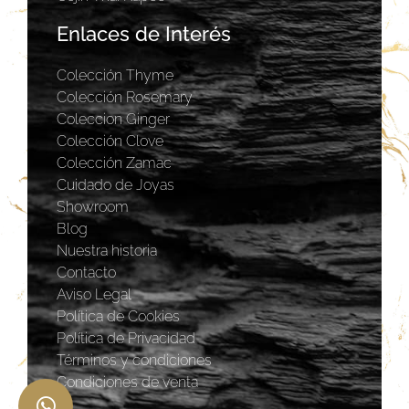
Enlaces de Interés
Colección Thyme
Colección Rosemary
Coleccion Ginger
Colección Clove
Colección Zamac
Cuidado de Joyas
Showroom
Blog
Nuestra historia
Contacto
Aviso Legal
Política de Cookies
Política de Privacidad
Términos y condiciones
Condiciones de venta