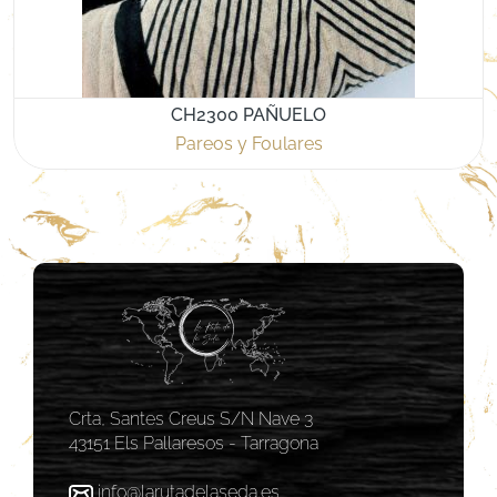
CH2300 PAÑUELO
Pareos y Foulares
Crta, Santes Creus S/N Nave 3
43151 Els Pallaresos - Tarragona
info@larutadelaseda.es