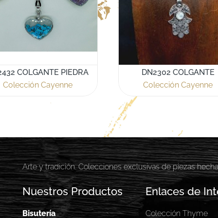
2432 COLGANTE PIEDRA
DN2302 COLGANTE
Colección Cayenne
Colección Cayenne
Arte y tradición. Colecciones exclusivas de piezas hech
Nuestros Productos
Enlaces de Int
Bisutería
Colección Thyme