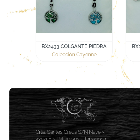
BX2433 COLGANTE PIEDRA
BX
Colección Cayenne
Crta, Santes Creus S/N Nave 3
43151 Els Pallaresos - Tarragona