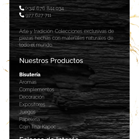
(+34) 676 844 034
977 627 711
Arte y tradición. Colecciones exclusivas de
piezas hechas con materiales naturales de
todo el mundo.
Nuestros Productos
Bisutería
Aromas
Complementos
Decoración
Expositores
Juegos
Papelería
Cojín Thai Kapoc