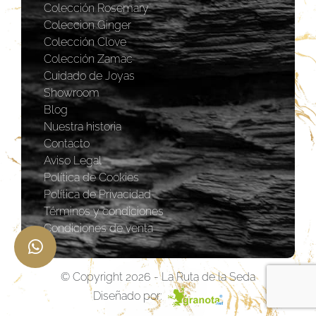
Colección Rosemary
Coleccion Ginger
Colección Clove
Colección Zamac
Cuidado de Joyas
Showroom
Blog
Nuestra historia
Contacto
Aviso Legal
Política de Cookies
Política de Privacidad
Términos y condiciones
Condiciones de venta
© Copyright 2026 - La Ruta de la Seda
Diseñado por: