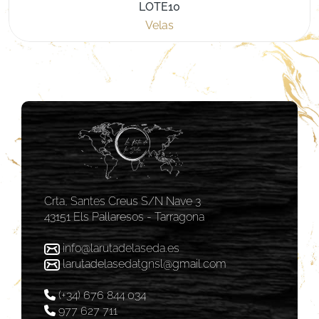
LOTE10
Velas
Crta, Santes Creus S/N Nave 3
43151 Els Pallaresos - Tarragona
info@larutadelaseda.es
larutadelasedatgnsl@gmail.com
(+34) 676 844 034
977 627 711