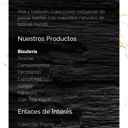
Arte y tradición. Colecciones exclusivas de
piezas hechas con materiales naturales de
todo el mundo.
Nuestros Productos
Bisutería
Aromas
Complementos
Decoración
Expositores
Juegos
Papelería
Cojín Thai Kapoc
Enlaces de Interés
Colección Thyme