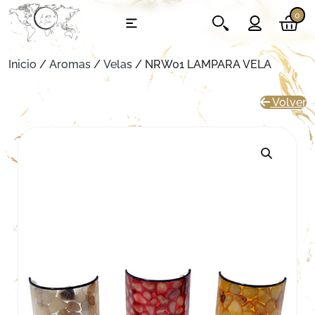
0
Inicio
/
Aromas
/
Velas
/ NRW01 LAMPARA VELA
Volver