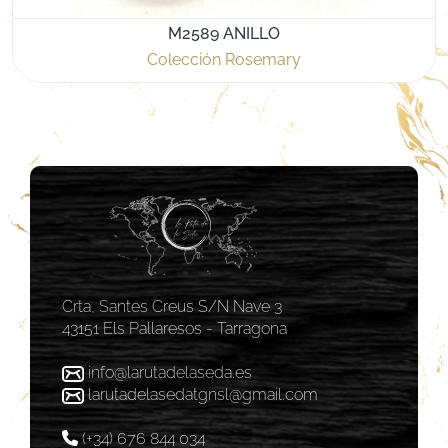
M2589 ANILLO
Colección Rosemary
Crta, Santes Creus S/N Nave 3
43151 Els Pallaresos - Tarragona
info@larutadelaseda.es
larutadelasedatgnsl@gmail.com
(+34) 676 844 034