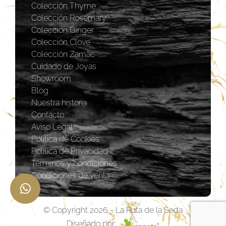
Colección Thyme
Colección Rosemary
Coleccion Ginger
Colección Clove
Colección Zamac
Cuidado de Joyas
Showroom
Blog
Nuestra historia
Contacto
Aviso Legal
Política de Cookies
Política de Privacidad
Términos y condiciones
Condiciones de venta
© Copyright 2026 - La Ruta de la Seda
Diseñado por: