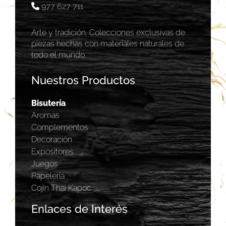
977 627 711
Arte y tradición. Colecciones exclusivas de
piezas hechas con materiales naturales de
todo el mundo.
Nuestros Productos
Bisutería
Aromas
Complementos
Decoración
Expositores
Juegos
Papelería
Cojín Thai Kapoc
Enlaces de Interés