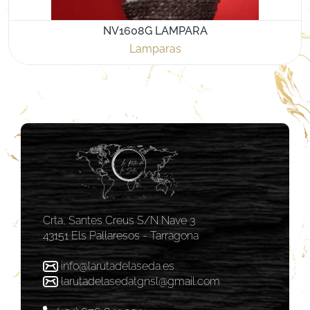
NV1608G LAMPARA
Lamparas
Crta, Santes Creus S/N Nave 3
43151 Els Pallaresos - Tarragona
info@larutadelaseda.es
larutadelasedatgnsl@gmail.com