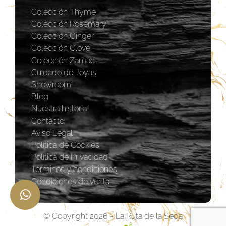
Colección Thyme
Colección Rosemary
Coleccion Ginger
Colección Clove
Colección Zamac
Cuidado de Joyas
Showroom
Blog
Nuestra historia
Contacto
Aviso Legal
Política de Cookies
Política de Privacidad
Términos y condiciones
Condiciones de venta
© Copyright 2026 - La Ruta de la Seda