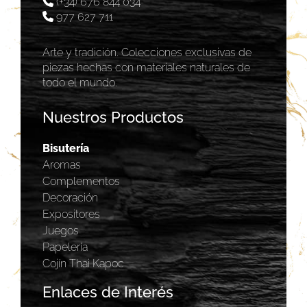
(+34) 676 844 034
977 627 711
Arte y tradición. Colecciones exclusivas de
piezas hechas con materiales naturales de
todo el mundo.
Nuestros Productos
Bisutería
Aromas
Complementos
Decoración
Expositores
Juegos
Papelería
Cojín Thai Kapoc
Enlaces de Interés