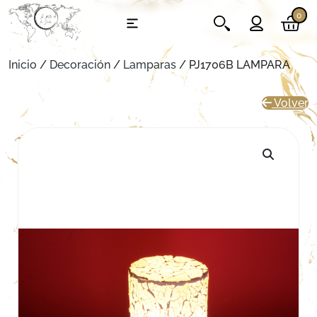
0
Inicio
/
Decoración
/
Lamparas
/ PJ1706B LAMPARA
Volver