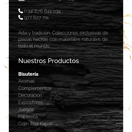
(+34) 676 844 034
977 627 711
Arte y tradición. Colecciones exclusivas de
piezas hechas con materiales naturales de
todo el mundo.
Nuestros Productos
Bisutería
Aromas
Complementos
Decoración
Expositores
Juegos
Papelería
Cojín Thai Kapoc