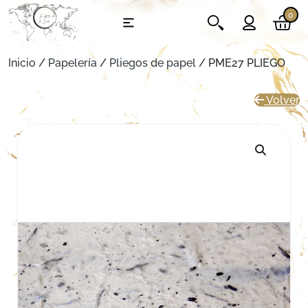
0
Inicio
/
Papelería
/
Pliegos de papel
/ PME27 PLIEGO
Volver