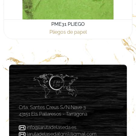
PME31 PLIEGO
Pliegos de papel
Crta, Santes Creus S/N Nave 3
43151 Els Pallaresos - Tarragona
info@larutadelaseda.es
larutadelasedatgnsl@gmail.com