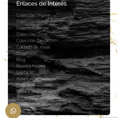
Enlaces de Interés
Colección Thyme
Colección Rosemary
Coleccion Ginger
Colección Clove
Colección Zamac
Cuidado de Joyas
Showroom
Blog
Nuestra historia
Contacto
Aviso Legal
Política de Cookies
Política de Privacidad
Términos y condiciones
Condiciones de venta