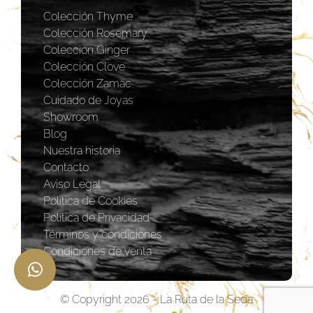
Colección Thyme
Colección Rosemary
Coleccion Ginger
Colección Clove
Colección Zamac
Cuidado de Joyas
Showroom
Blog
Nuestra historia
Contacto
Aviso Legal
Política de Cookies
Política de Privacidad
Términos y condiciones
Condiciones de venta
© Copyright 2026 - La Ruta de la Seda