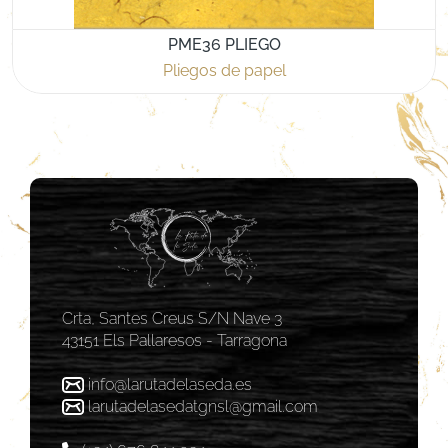
PME36 PLIEGO
Pliegos de papel
Crta, Santes Creus S/N Nave 3
43151 Els Pallaresos - Tarragona
info@larutadelaseda.es
larutadelasedatgnsl@gmail.com