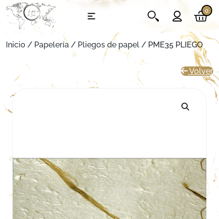
0
Inicio
/
Papelería
/
Pliegos de papel
/ PME35 PLIEGO
Volver