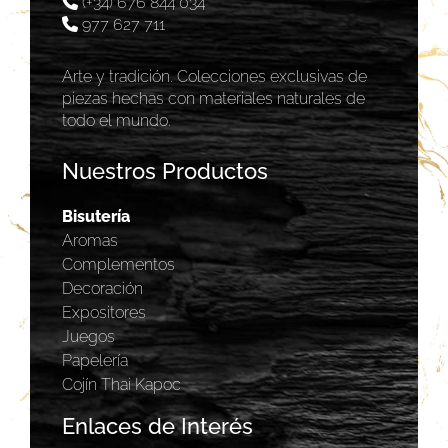
(+34) 676 844 034
977 627 711
Arte y tradición. Colecciones exclusivas de
piezas hechas con materiales naturales de
todo el mundo.
Nuestros Productos
Bisutería
Aromas
Complementos
Decoración
Expositores
Juegos
Papelería
Cojín Thai Kapoc
Enlaces de Interés