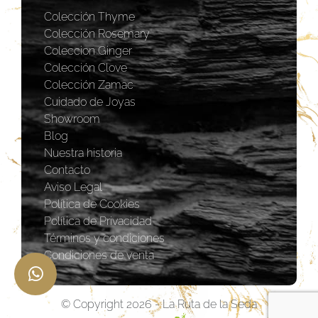
Colección Thyme
Colección Rosemary
Coleccion Ginger
Colección Clove
Colección Zamac
Cuidado de Joyas
Showroom
Blog
Nuestra historia
Contacto
Aviso Legal
Política de Cookies
Política de Privacidad
Términos y condiciones
Condiciones de venta
© Copyright 2026 - La Ruta de la Seda