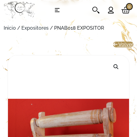
0
Inicio
/
Expositores
/ PNAB018 EXPOSITOR
Volver