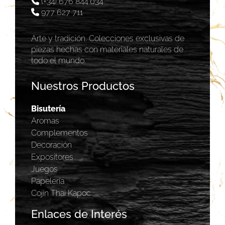
(+34) 676 844 034
977 627 711
Arte y tradición. Colecciones exclusivas de
piezas hechas con materiales naturales de
todo el mundo.
Nuestros Productos
Bisutería
Aromas
Complementos
Decoración
Expositores
Juegos
Papelería
Cojín Thai Kapoc
Enlaces de Interés