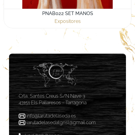
PNAB022 SET MANOS
Expositores
Crta, Santes Creus S/N Nave 3
43151 Els Pallaresos - Tarragona
info@larutadelaseda.es
larutadelasedatgnsl@gmail.com