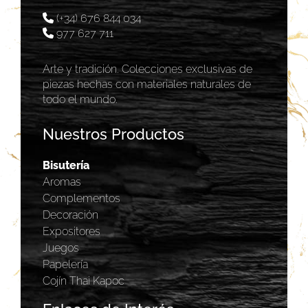
(+34) 676 844 034
977 627 711
Arte y tradición. Colecciones exclusivas de
piezas hechas con materiales naturales de
todo el mundo.
Nuestros Productos
Bisutería
Aromas
Complementos
Decoración
Expositores
Juegos
Papelería
Cojín Thai Kapoc