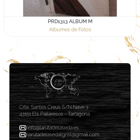
PRD1313 ALBUM M
Albumes de Fotos
Crta, Santes Creus S/N Nave 3
43151 Els Pallaresos - Tarragona
info@larutadelaseda.es
larutadelasedatgnsl@gmail.com