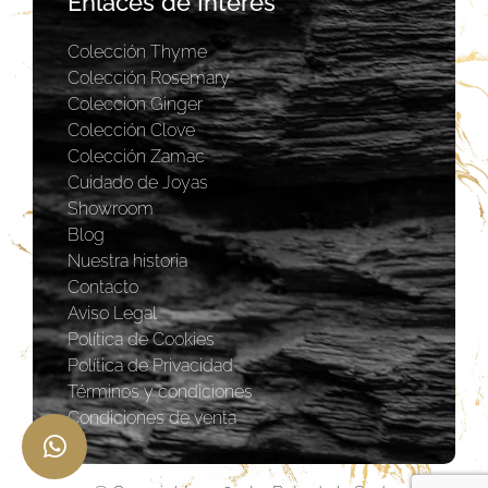
Enlaces de Interés
Colección Thyme
Colección Rosemary
Coleccion Ginger
Colección Clove
Colección Zamac
Cuidado de Joyas
Showroom
Blog
Nuestra historia
Contacto
Aviso Legal
Política de Cookies
Política de Privacidad
Términos y condiciones
Condiciones de venta