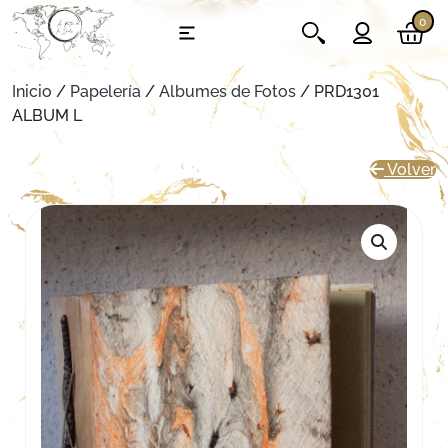
0
Inicio
/
Papelería
/
Albumes de Fotos
/ PRD1301
ALBUM L
Volver