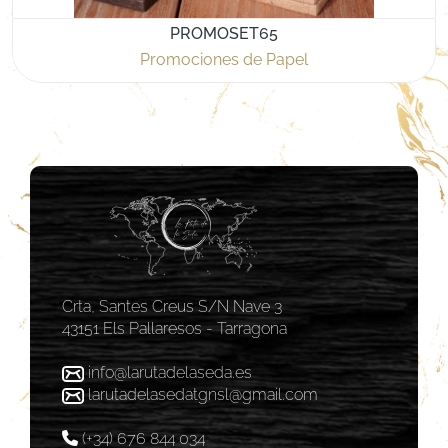
PROMOSET65
Promociones de Papel
Crta, Santes Creus S/N Nave 3
43151 Els Pallaresos - Tarragona
info@larutadelaseda.es
larutadelasedatgnsl@gmail.com
(+34) 676 844 034