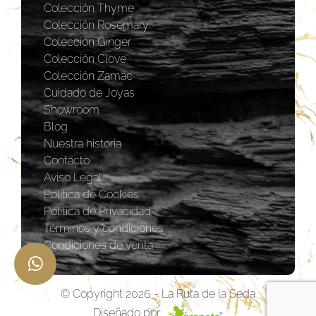
Colección Thyme
Colección Rosemary
Coleccion Ginger
Colección Clove
Colección Zamac
Cuidado de Joyas
Showroom
Blog
Nuestra historia
Contacto
Aviso Legal
Política de Cookies
Política de Privacidad
Términos y condiciones
Condiciones de venta
© Copyright 2026 - La Ruta de la Seda
Diseñado por: