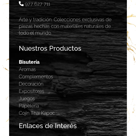
977 627 711
Arte y tradición. Colecciones exclusivas de
piezas hechas con materiales naturales de
todo el mundo.
Nuestros Productos
Bisutería
Aromas
Complementos
Decoración
Expositores
Juegos
Papelería
Cojín Thai Kapoc
Enlaces de Interés