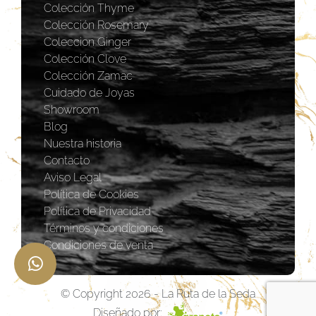
Colección Thyme
Colección Rosemary
Coleccion Ginger
Colección Clove
Colección Zamac
Cuidado de Joyas
Showroom
Blog
Nuestra historia
Contacto
Aviso Legal
Política de Cookies
Política de Privacidad
Términos y condiciones
Condiciones de venta
© Copyright 2026 - La Ruta de la Seda
Diseñado por: