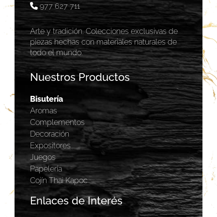
977 627 711
Arte y tradición. Colecciones exclusivas de
piezas hechas con materiales naturales de
todo el mundo.
Nuestros Productos
Bisutería
Aromas
Complementos
Decoración
Expositores
Juegos
Papelería
Cojín Thai Kapoc
Enlaces de Interés