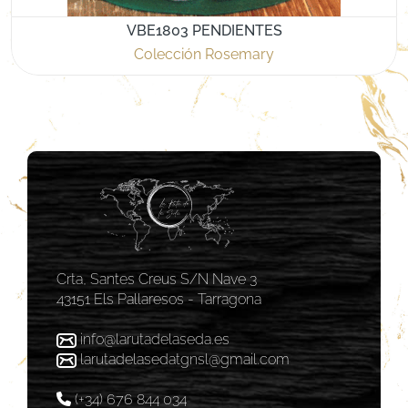
VBE1803 PENDIENTES
Colección Rosemary
Crta, Santes Creus S/N Nave 3
43151 Els Pallaresos - Tarragona
info@larutadelaseda.es
larutadelasedatgnsl@gmail.com
(+34) 676 844 034