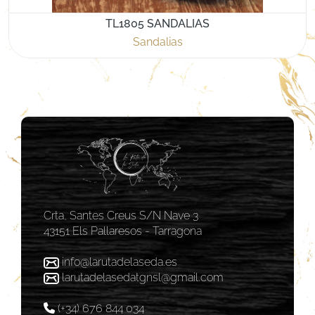
TL1805 SANDALIAS
Sandalias
Crta, Santes Creus S/N Nave 3
43151 Els Pallaresos - Tarragona
info@larutadelaseda.es
larutadelasedatgnsl@gmail.com
(+34) 676 844 034