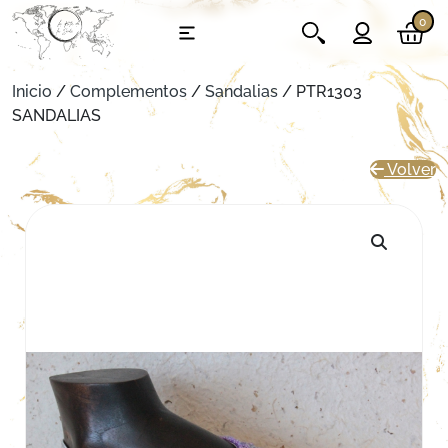
0
Inicio
/
Complementos
/
Sandalias
/ PTR1303
SANDALIAS
Volver