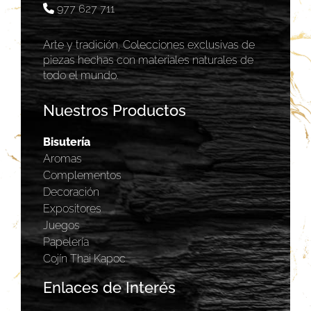
977 627 711
Arte y tradición. Colecciones exclusivas de
piezas hechas con materiales naturales de
todo el mundo.
Nuestros Productos
Bisutería
Aromas
Complementos
Decoración
Expositores
Juegos
Papelería
Cojín Thai Kapoc
Enlaces de Interés