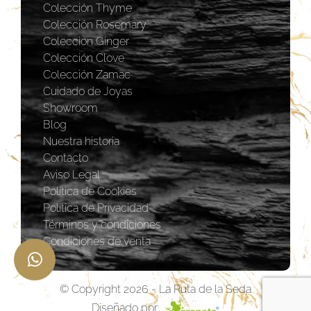
Colección Thyme
Colección Rosemary
Coleccion Ginger
Colección Clove
Colección Zamac
Cuidado de Joyas
Showroom
Blog
Nuestra historia
Contacto
Aviso Legal
Política de Cookies
Política de Privacidad
Términos y condiciones
Condiciones de venta
© Copyright 2026 - La Ruta de la Seda
Diseñado por: