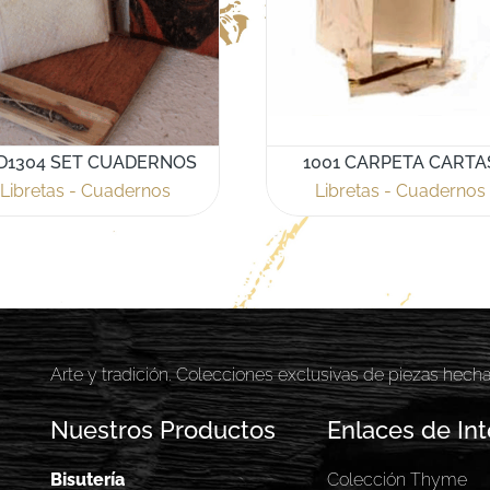
D1304 SET CUADERNOS
1001 CARPETA CARTA
Libretas - Cuadernos
Libretas - Cuadernos
Arte y tradición. Colecciones exclusivas de piezas hech
Nuestros Productos
Enlaces de Int
Bisutería
Colección Thyme