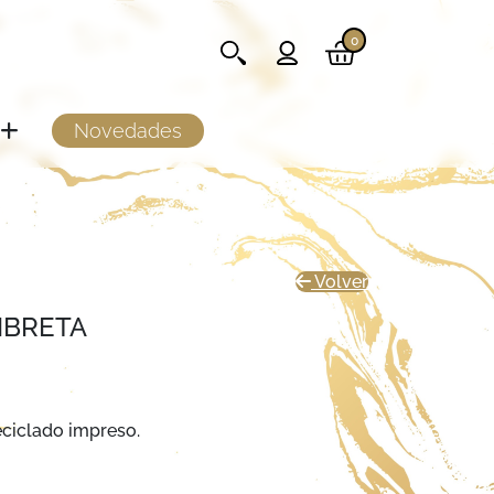
0
Novedades
Volver
IBRETA
eciclado impreso.