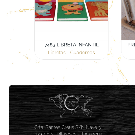
7483 LIBRETA INFANTIL
PR
Libretas - Cuadernos
Crta, Santes Creus S/N Nave 3
43151 Els Pallaresos - Tarragona