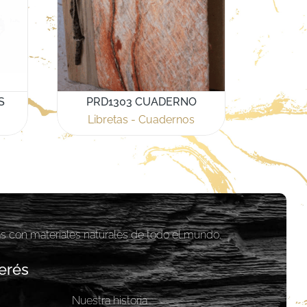
S
PRD1303 CUADERNO
Libretas - Cuadernos
as con materiales naturales de todo el mundo.
erés
Nuestra historia