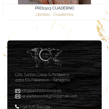
PRD1303 CUADERNO
Libretas - Cuadernos
Crta, Santes Creus S/N Nave 3
43151 Els Pallaresos - Tarragona
info@larutadelaseda.es
larutadelasedatgnsl@gmail.com
(+34) 676 844 034