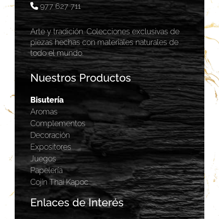
977 627 711
Arte y tradición. Colecciones exclusivas de
piezas hechas con materiales naturales de
todo el mundo.
Nuestros Productos
Bisutería
Aromas
Complementos
Decoración
Expositores
Juegos
Papelería
Cojín Thai Kapoc
Enlaces de Interés