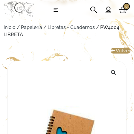
0
Inicio
/
Papelería
/
Libretas - Cuadernos
/ PW4004
LIBRETA
Volver