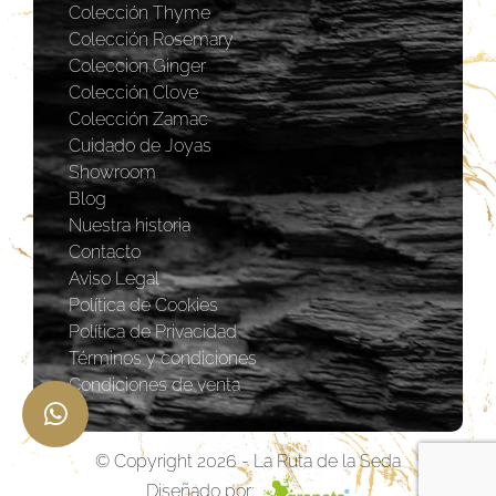
Colección Thyme
Colección Rosemary
Coleccion Ginger
Colección Clove
Colección Zamac
Cuidado de Joyas
Showroom
Blog
Nuestra historia
Contacto
Aviso Legal
Política de Cookies
Política de Privacidad
Términos y condiciones
Condiciones de venta
© Copyright 2026 - La Ruta de la Seda
Diseñado por: