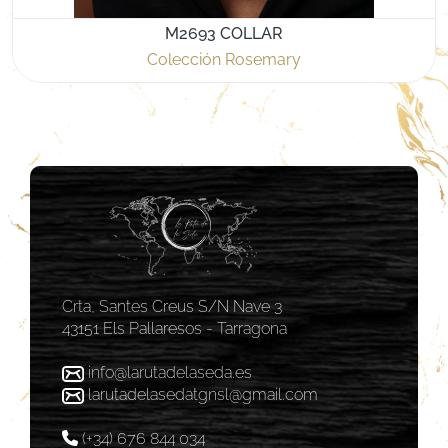
M2693 COLLAR
Colección Rosemary
Crta, Santes Creus S/N Nave 3
43151 Els Pallaresos - Tarragona
info@larutadelaseda.es
larutadelasedatgnsl@gmail.com
(+34) 676 844 034