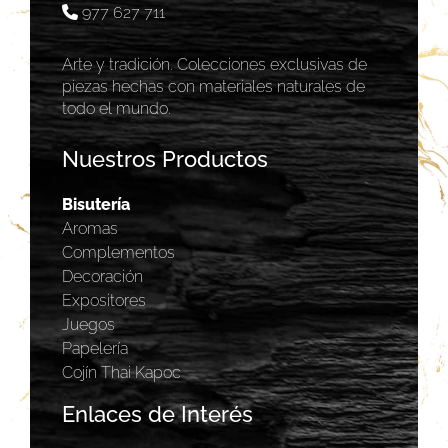
977 627 711
Arte y tradición. Colecciones exclusivas de
piezas hechas con materiales naturales de
todo el mundo.
Nuestros Productos
Bisutería
Aromas
Complementos
Decoración
Expositores
Juegos
Papelería
Cojín Thai Kapoc
Enlaces de Interés