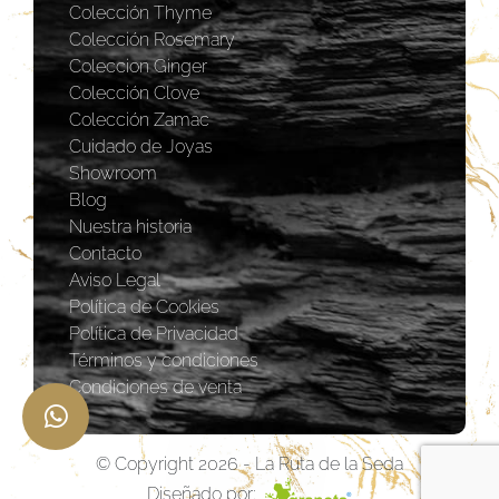
Colección Thyme
Colección Rosemary
Coleccion Ginger
Colección Clove
Colección Zamac
Cuidado de Joyas
Showroom
Blog
Nuestra historia
Contacto
Aviso Legal
Política de Cookies
Política de Privacidad
Términos y condiciones
Condiciones de venta
© Copyright 2026 - La Ruta de la Seda
Diseñado por: