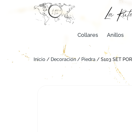
Collares
Anillos
Inicio
/
Decoración
/
Piedra
/ S103 SET PO