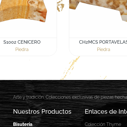
S1002 CENICERO
CH2MCS PORTAVELA
Piedra
Piedra
Arte y tradición. Colecciones exclusivas de piezas hech
Nuestros Productos
Enlaces de Int
Bisutería
Colección Thyme