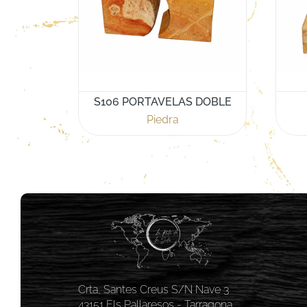
S106 PORTAVELAS DOBLE
Piedra
Crta, Santes Creus S/N Nave 3
43151 Els Pallaresos - Tarragona