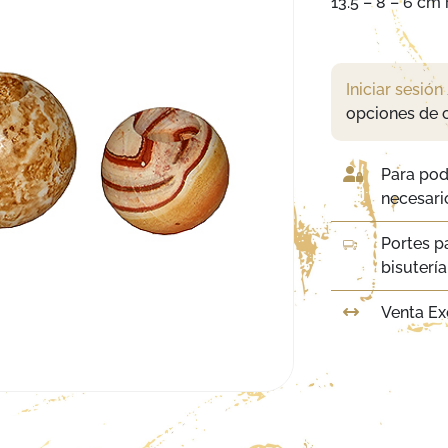
13.5 – 8 – 6 cm
Iniciar sesión
opciones de 
Para pod
necesario
Portes p
bisuterí
Venta Ex