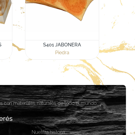
S
S401 JABONERA
Piedra
as con materiales naturales de todo el mundo.
erés
Nuestra historia