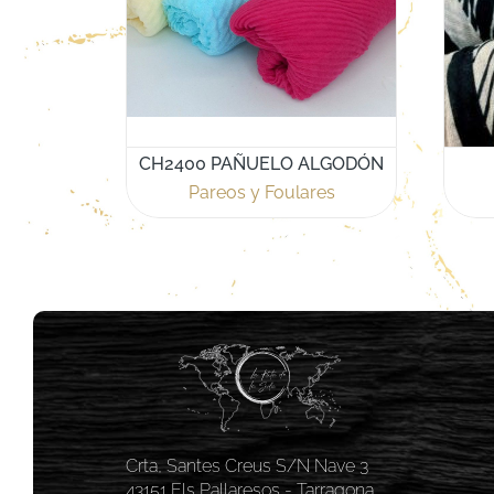
CH2400 PAÑUELO ALGODÓN
Pareos y Foulares
Crta, Santes Creus S/N Nave 3
43151 Els Pallaresos - Tarragona