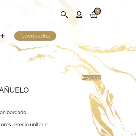
0
Novedades
Volver
PAÑUELO
on bordado.
ores . Precio unitario.