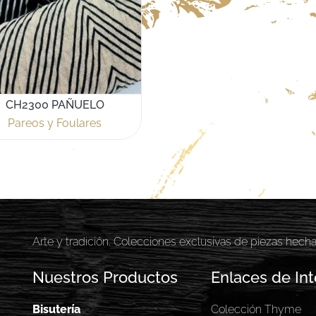
CH2300 PAÑUELO
Pareos y Foulares
Arte y tradición. Colecciones exclusivas de piezas hech
Nuestros Productos
Enlaces de Int
Bisutería
Colección Thyme