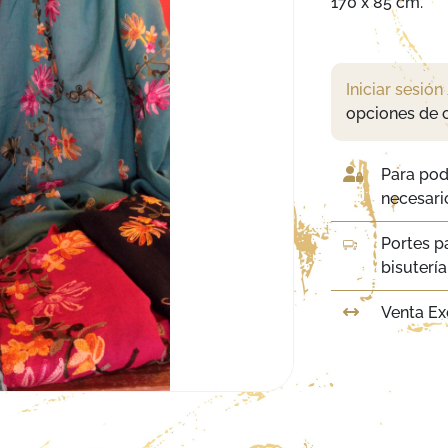
170 x 85 cm.
Iniciar sesión
opciones de 
Para pod
necesario
Portes p
bisuterí
Venta Ex