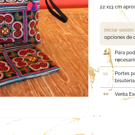
22 x13 cm aprox
Iniciar sesión
opciones de 
Para pod
necesario
Portes p
bisuterí
Venta Ex