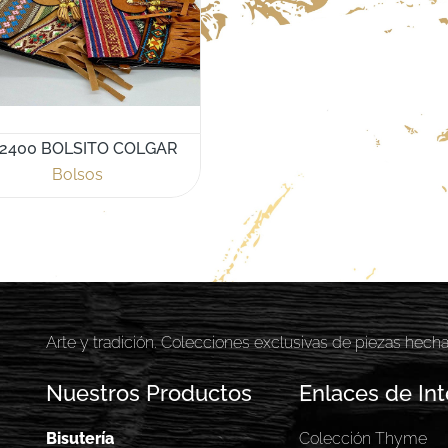
2400 BOLSITO COLGAR
Bolsos
Arte y tradición. Colecciones exclusivas de piezas hech
Nuestros Productos
Enlaces de Int
Bisutería
Colección Thyme