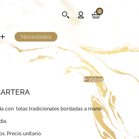
0
Novedades
Volver
CARTERA
da con telas tradicionales bordadas a mano.
dia.
s. Precio unitario.