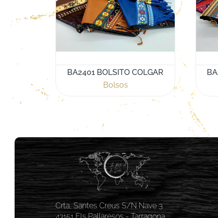
BA2401 BOLSITO COLGAR
BA
Bolsos
Crta, Santes Creus S/N Nave 3
43151 Els Pallaresos - Tarragona