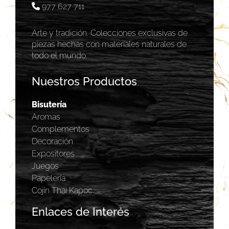
977 627 711
Arte y tradición. Colecciones exclusivas de
piezas hechas con materiales naturales de
todo el mundo.
Nuestros Productos
Bisutería
Aromas
Complementos
Decoración
Expositores
Juegos
Papelería
Cojín Thai Kapoc
Enlaces de Interés