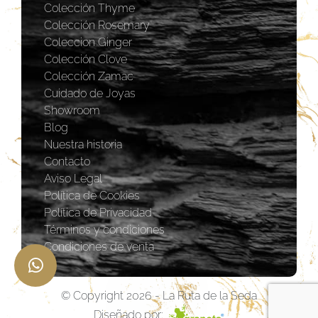
Colección Thyme
Colección Rosemary
Coleccion Ginger
Colección Clove
Colección Zamac
Cuidado de Joyas
Showroom
Blog
Nuestra historia
Contacto
Aviso Legal
Política de Cookies
Política de Privacidad
Términos y condiciones
Condiciones de venta
© Copyright 2026 - La Ruta de la Seda
Diseñado por: