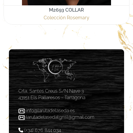
M2693 COLLAR
Colección Rosemary
Crta, Santes Creus S/N Nave 3
43151 Els Pallaresos - Tarragona
info@larutadelaseda.es
larutadelasedatgnsl@gmail.com
(+34) 676 844 034