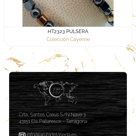
HT2323 PULSERA
Colección Cayenne
Crta, Santes Creus S/N Nave 3
43151 Els Pallaresos - Tarragona
info@larutadelaseda.es