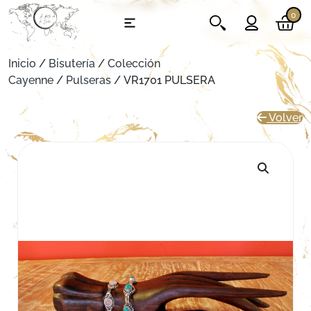
0
Inicio
/
Bisutería
/
Colección
Cayenne
/
Pulseras
/ VR1701 PULSERA
Volver