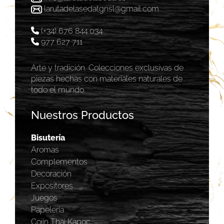
larutadelasedatgnsl@gmail.com
(+34) 676 844 034
977 627 711
Arte y tradición. Colecciones exclusivas de
piezas hechas con materiales naturales de
todo el mundo.
Nuestros Productos
Bisutería
Aromas
Complementos
Decoración
Expositores
Juegos
Papelería
Cojín Thai Kapoc