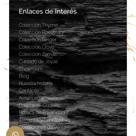
Enlaces de Interés
Colección Thyme
Colección Rosemary
Coleccion Ginger
Colección Clove
Colección Zamac
Cuidado de Joyas
Showroom
Blog
Nuestra historia
Contacto
Aviso Legal
Política de Cookies
Política de Privacidad
Términos y condiciones
Condiciones de venta