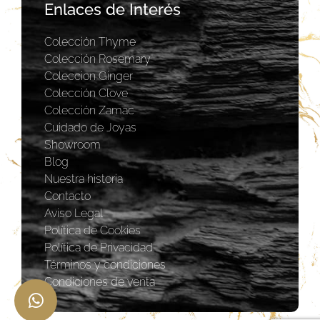
Enlaces de Interés
Colección Thyme
Colección Rosemary
Coleccion Ginger
Colección Clove
Colección Zamac
Cuidado de Joyas
Showroom
Blog
Nuestra historia
Contacto
Aviso Legal
Política de Cookies
Política de Privacidad
Términos y condiciones
Condiciones de venta