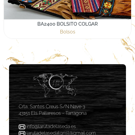
BA2400 BOLSITO COLGAR
Bolsos
Crta, Santes Creus S/N Nave 3
43151 Els Pallaresos - Tarragona
info@larutadelaseda.es
larutadelasedatgnsl@gmail.com