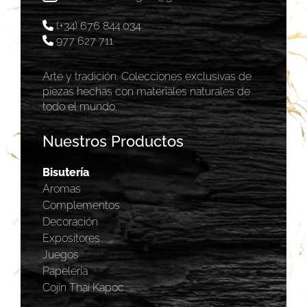
(+34) 676 844 034
977 627 711
Arte y tradición. Colecciones exclusivas de
piezas hechas con materiales naturales de
todo el mundo.
Nuestros Productos
Bisutería
Aromas
Complementos
Decoración
Expositores
Juegos
Papelería
Cojín Thai Kapoc