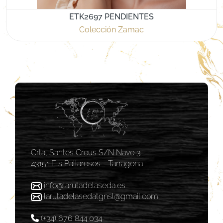
ETK2697 PENDIENTES
Colección Zamac
Crta, Santes Creus S/N Nave 3
43151 Els Pallaresos - Tarragona
info@larutadelaseda.es
larutadelasedatgnsl@gmail.com
(+34) 676 844 034