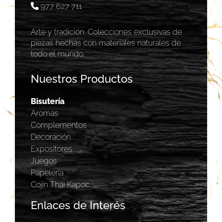
977 627 711
Arte y tradición. Colecciones exclusivas de
piezas hechas con materiales naturales de
todo el mundo.
Nuestros Productos
Bisutería
Aromas
Complementos
Decoración
Expositores
Juegos
Papelería
Cojín Thai Kapoc
Enlaces de Interés