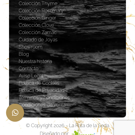
Colección Thyme
Colección Rosemary
Coleccion Ginger
Colección Clove
Colección Zamac
Cuidado de Joyas
Showroom
Blog
Nuestra historia
Contacto
Aviso Legal
Política de Cookies
Política de Privacidad
Términos y condiciones
Condiciones de venta
© Copyright 2026 - La Ruta de la Seda
Diseñado por: