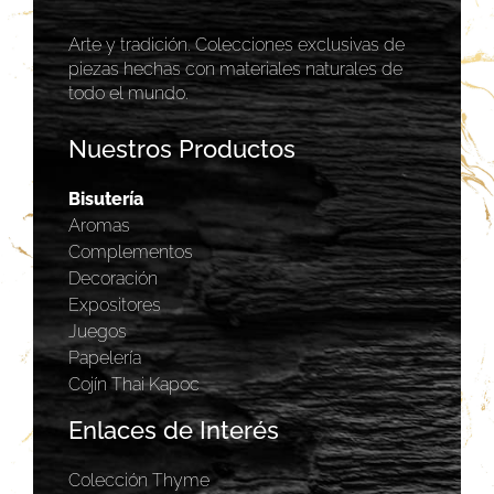
Arte y tradición. Colecciones exclusivas de
piezas hechas con materiales naturales de
todo el mundo.
Nuestros Productos
Bisutería
Aromas
Complementos
Decoración
Expositores
Juegos
Papelería
Cojín Thai Kapoc
Enlaces de Interés
Colección Thyme