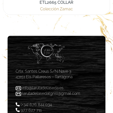
ETL2665 COLLAR
Colección Zamac
Crta, Santes Creus S/N Nave 3
43151 Els Pallaresos - Tarragona
info@larutadelaseda.es
larutadelasedatgnsl@gmail.com
(+34) 676 844 034
977 627 711