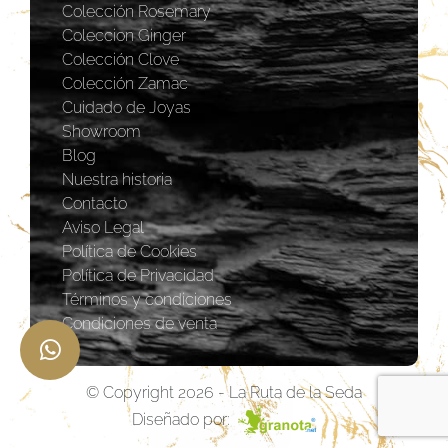
Colección Rosemary
Coleccion Ginger
Colección Clove
Colección Zamac
Cuidado de Joyas
Showroom
Blog
Nuestra historia
Contacto
Aviso Legal
Política de Cookies
Política de Privacidad
Términos y condiciones
Condiciones de venta
© Copyright 2026 - La Ruta de la Seda
Diseñado por: