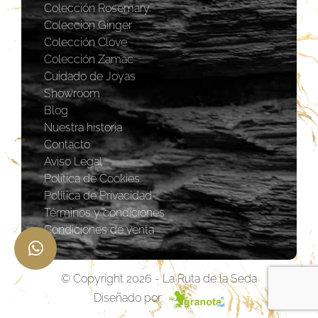
Colección Rosemary
Coleccion Ginger
Colección Clove
Colección Zamac
Cuidado de Joyas
Showroom
Blog
Nuestra historia
Contacto
Aviso Legal
Política de Cookies
Política de Privacidad
Términos y condiciones
Condiciones de venta
© Copyright 2026 - La Ruta de la Seda
Diseñado por: