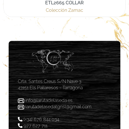
ETL2665 COLLAR
Colección Zamac
Crta, Santes Creus S/N Nave 3
43151 Els Pallaresos - Tarragona
info@larutadelaseda.es
larutadelasedatgnsl@gmail.com
(+34) 676 844 034
977 627 711