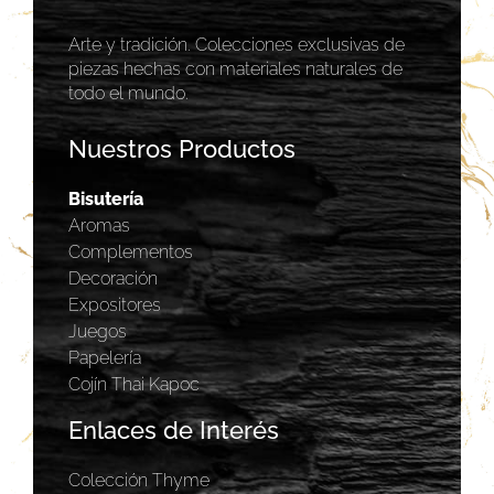
Arte y tradición. Colecciones exclusivas de
piezas hechas con materiales naturales de
todo el mundo.
Nuestros Productos
Bisutería
Aromas
Complementos
Decoración
Expositores
Juegos
Papelería
Cojín Thai Kapoc
Enlaces de Interés
Colección Thyme