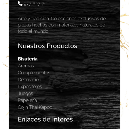
977 627 711
Arte y tradición. Colecciones exclusivas de
piezas hechas con materiales naturales de
todo el mundo.
Nuestros Productos
Bisutería
Aromas
Complementos
Decoración
Expositores
Juegos
Papelería
Cojín Thai Kapoc
Enlaces de Interés