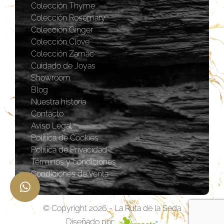
Colección Thyme
Colección Rosemary
Coleccion Ginger
Colección Clove
Colección Zamac
Cuidado de Joyas
Showroom
Blog
Nuestra historia
Contacto
Aviso Legal
Política de Cookies
Política de Privacidad
Términos y condiciones
Condiciones de venta
© Copyright 2026 - La Ruta de la Seda
Diseñado por: