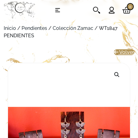
0
Inicio
/
Pendientes
/
Colección Zamac
/ WT1847
PENDIENTES
Volver