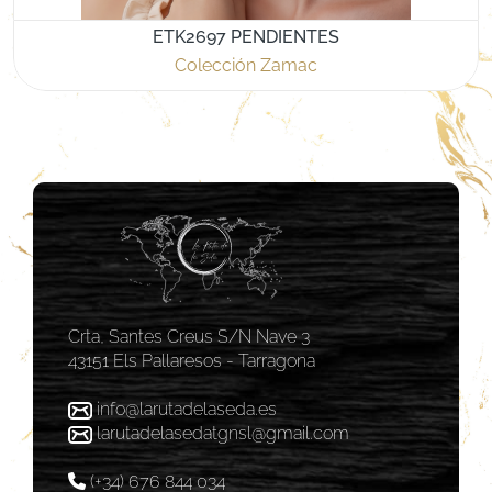
ETK2697 PENDIENTES
Colección Zamac
Crta, Santes Creus S/N Nave 3
43151 Els Pallaresos - Tarragona
info@larutadelaseda.es
larutadelasedatgnsl@gmail.com
(+34) 676 844 034