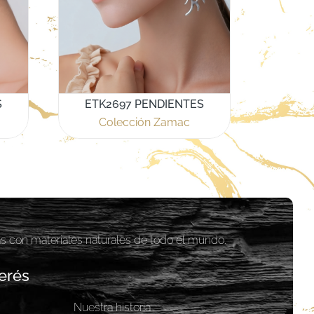
S
ETK2697 PENDIENTES
Colección Zamac
as con materiales naturales de todo el mundo.
erés
Nuestra historia