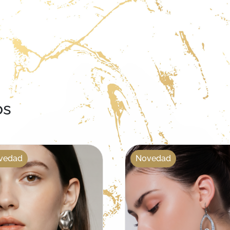
os
vedad
Novedad