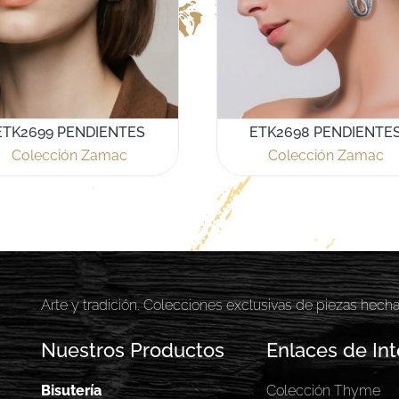
ETK2699 PENDIENTES
ETK2698 PENDIENTE
Colección Zamac
Colección Zamac
Arte y tradición. Colecciones exclusivas de piezas hech
Nuestros Productos
Enlaces de Int
Bisutería
Colección Thyme