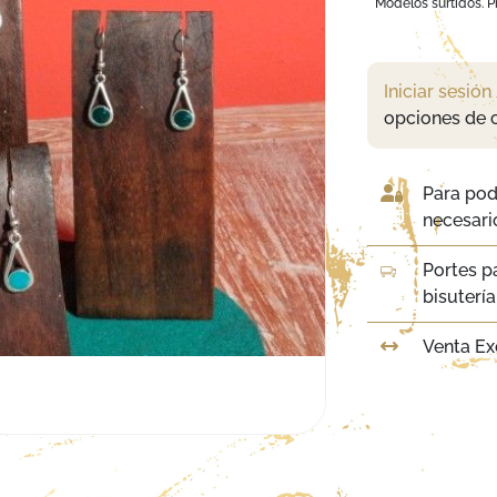
Modelos surtidos. Pr
Iniciar sesión
opciones de 
Para pod
necesario
Portes p
bisuterí
Venta Ex