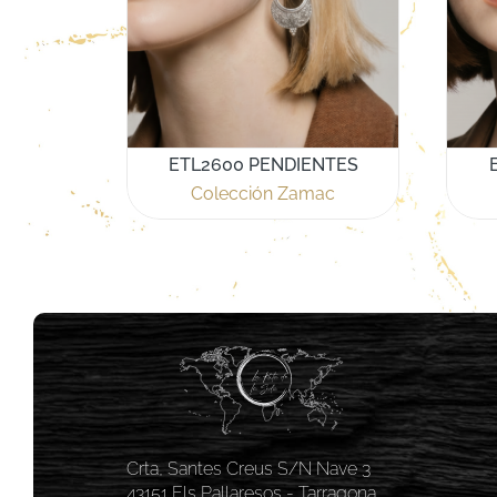
ETL2600 PENDIENTES
Colección Zamac
Crta, Santes Creus S/N Nave 3
43151 Els Pallaresos - Tarragona