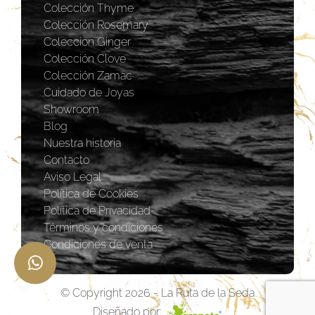
Colección Thyme
Colección Rosemary
Coleccion Ginger
Colección Clove
Colección Zamac
Cuidado de Joyas
Showroom
Blog
Nuestra historia
Contacto
Aviso Legal
Política de Cookies
Política de Privacidad
Términos y condiciones
Condiciones de venta
© Copyright 2026 - La Ruta de la Seda
Diseñado por: