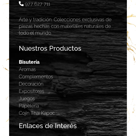
977 627 711
Arte y tradición. Colecciones exclusivas de
piezas hechas con materiales naturales de
todo el mundo.
Nuestros Productos
Bisutería
Aromas
Complementos
Decoración
Expositores
Juegos
Papelería
Cojín Thai Kapoc
Enlaces de Interés