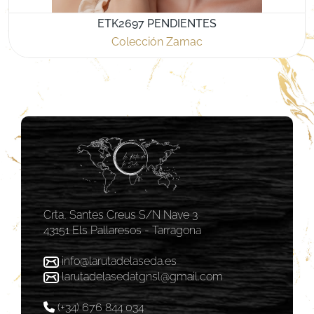
ETK2697 PENDIENTES
Colección Zamac
Crta, Santes Creus S/N Nave 3
43151 Els Pallaresos - Tarragona
info@larutadelaseda.es
larutadelasedatgnsl@gmail.com
(+34) 676 844 034