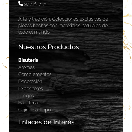
977 627 711
Arte y tradición. Colecciones exclusivas de
piezas hechas con materiales naturales de
todo el mundo.
Nuestros Productos
Bisutería
Aromas
Complementos
Decoración
Expositores
Juegos
Papelería
Cojín Thai Kapoc
Enlaces de Interés