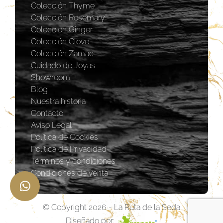
Colección Thyme
Colección Rosemary
Coleccion Ginger
Colección Clove
Colección Zamac
Cuidado de Joyas
Showroom
Blog
Nuestra historia
Contacto
Aviso Legal
Política de Cookies
Política de Privacidad
Términos y condiciones
Condiciones de venta
© Copyright 2026 - La Ruta de la Seda
Diseñado por: