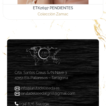
ETK2697 PENDIENTES
Colección Zamac
Crta, Santes Creus S/N Nave 3
43151 Els Pallaresos - Tarragona
info@larutadelaseda.es
larutadelasedatgnsl@gmail.com
(+34) 676 844 034