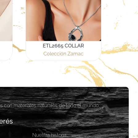
ETL2665 COLLAR
Colección Zamac
as con materiales naturales de todo el mundo.
erés
Nuestra historia