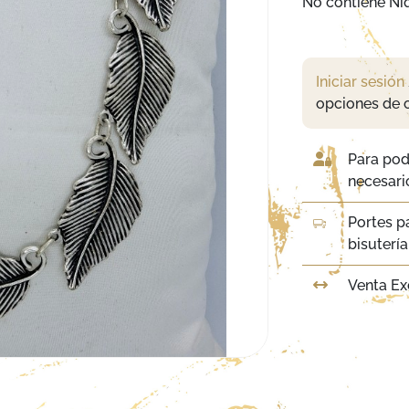
No contiene Niq
Iniciar sesión
opciones de 
Para pod
necesario
Portes p
bisuterí
Venta Ex