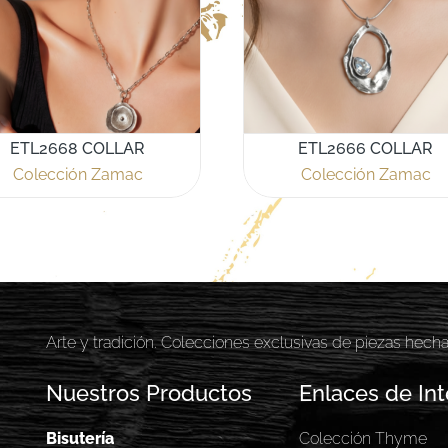
ETL2668 COLLAR
ETL2666 COLLAR
Colección Zamac
Colección Zamac
Arte y tradición. Colecciones exclusivas de piezas hech
Nuestros Productos
Enlaces de Int
Bisutería
Colección Thyme