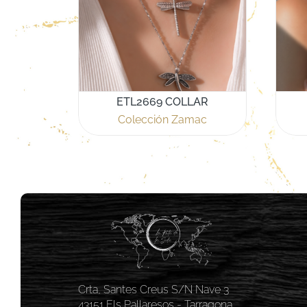
ETL2669 COLLAR
Colección Zamac
Crta, Santes Creus S/N Nave 3
43151 Els Pallaresos - Tarragona