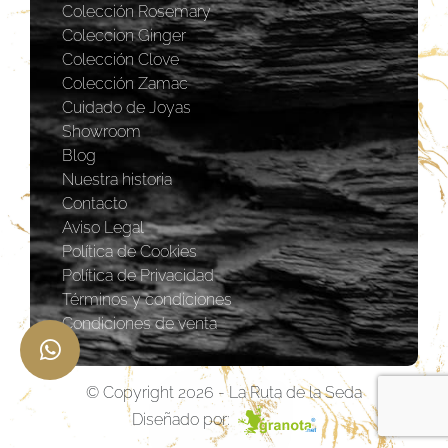
Colección Rosemary
Coleccion Ginger
Colección Clove
Colección Zamac
Cuidado de Joyas
Showroom
Blog
Nuestra historia
Contacto
Aviso Legal
Política de Cookies
Política de Privacidad
Términos y condiciones
Condiciones de venta
© Copyright 2026 - La Ruta de la Seda
Diseñado por: