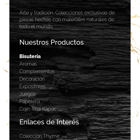
Arte y tradición. Colecciones exclusivas de
piezas hechas con materiales naturales de
todo el mundo.
Nuestros Productos
Bisutería
Aromas
Complementos
Decoración
Expositores
Juegos
Papelería
Cojín Thai Kapoc
Enlaces de Interés
Colección Thyme