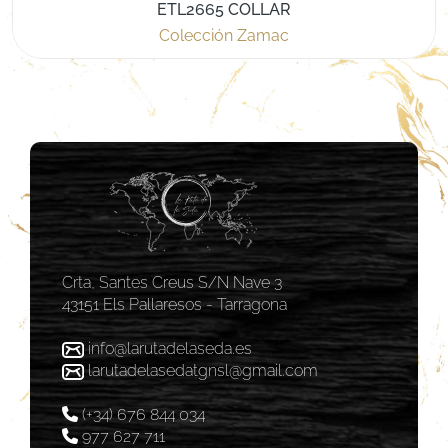
ETL2665 COLLAR
Colección Zamac
Crta, Santes Creus S/N Nave 3
43151 Els Pallaresos - Tarragona
info@larutadelaseda.es
larutadelasedatgnsl@gmail.com
(+34) 676 844 034
977 627 711