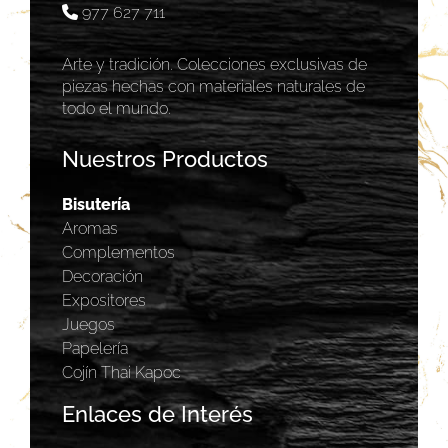
977 627 711
Arte y tradición. Colecciones exclusivas de
piezas hechas con materiales naturales de
todo el mundo.
Nuestros Productos
Bisutería
Aromas
Complementos
Decoración
Expositores
Juegos
Papelería
Cojín Thai Kapoc
Enlaces de Interés