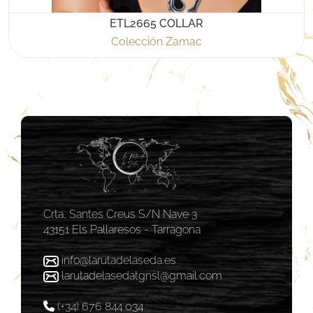
ETL2665 COLLAR
Colección Zamac
Crta, Santes Creus S/N Nave 3
43151 Els Pallaresos - Tarragona
info@larutadelaseda.es
larutadelasedatgnsl@gmail.com
(+34) 676 844 034