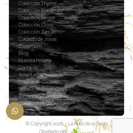
Colección Thyme
Colección Rosemary
Coleccion Ginger
Colección Clove
Colección Zamac
Cuidado de Joyas
Showroom
Blog
Nuestra historia
Contacto
Aviso Legal
Política de Cookies
Política de Privacidad
Términos y condiciones
Condiciones de venta
© Copyright 2026 - La Ruta de la Seda
Diseñado por: