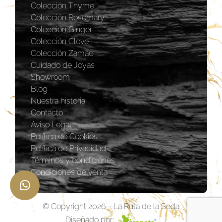
Colección Thyme
Colección Rosemary
Coleccion Ginger
Colección Clove
Colección Zamac
Cuidado de Joyas
Showroom
Blog
Nuestra historia
Contacto
Aviso Legal
Política de Cookies
Política de Privacidad
Términos y condiciones
Condiciones de venta
© Copyright 2026 - La Ruta de la Seda
Diseñado por: