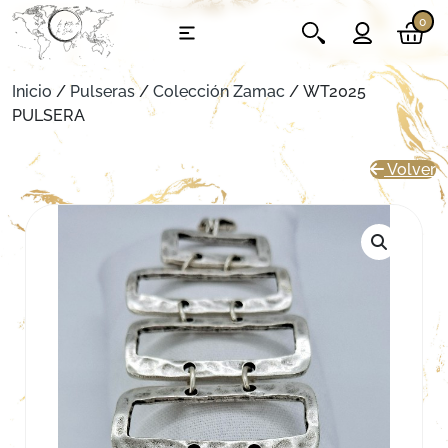
0
Inicio
/
Pulseras
/
Colección Zamac
/ WT2025
PULSERA
Volver