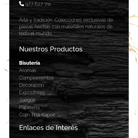
977 627 711
Arte y tradición. Colecciones exclusivas de
piezas hechas con materiales naturales de
todo el mundo.
Nuestros Productos
Bisutería
Aromas
Complementos
Decoración
Expositores
Juegos
Papelería
Cojín Thai Kapoc
Enlaces de Interés