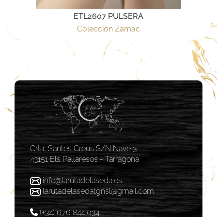
ETL2607 PULSERA
Colección Zamac
Crta, Santes Creus S/N Nave 3
43151 Els Pallaresos - Tarragona
info@larutadelaseda.es
larutadelasedatgnsl@gmail.com
(+34) 676 844 034