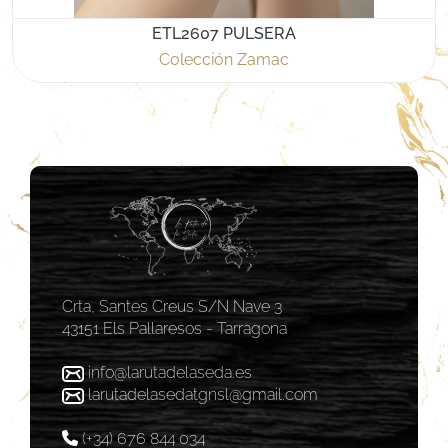
ETL2607 PULSERA
Colección Zamac
Crta, Santes Creus S/N Nave 3
43151 Els Pallaresos - Tarragona
info@larutadelaseda.es
larutadelasedatgnsl@gmail.com
(+34) 676 844 034