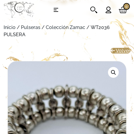
0
Inicio
/
Pulseras
/
Colección Zamac
/ WT2036
PULSERA
Volver