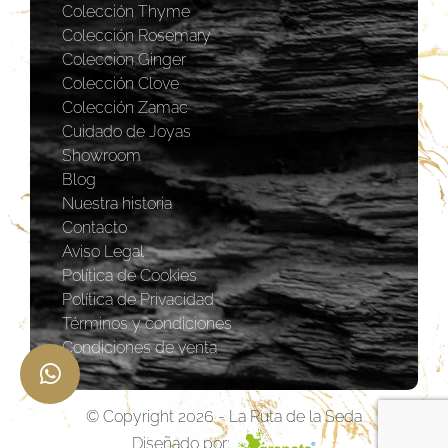
Colección Thyme
Colección Rosemary
Coleccion Ginger
Colección Clove
Colección Zamac
Cuidado de Joyas
Showroom
Blog
Nuestra historia
Contacto
Aviso Legal
Política de Cookies
Política de Privacidad
Términos y condiciones
Condiciones de venta
© Copyright 2026 - La Ruta de la Seda
Diseñado por: