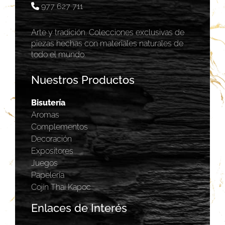
977 627 711
Arte y tradición. Colecciones exclusivas de
piezas hechas con materiales naturales de
todo el mundo.
Nuestros Productos
Bisutería
Aromas
Complementos
Decoración
Expositores
Juegos
Papelería
Cojín Thai Kapoc
Enlaces de Interés