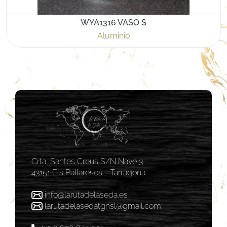
WYA1316 VASO S
Aluminio
Crta, Santes Creus S/N Nave 3
43151 Els Pallaresos - Tarragona
info@larutadelaseda.es
larutadelasedatgnsl@gmail.com