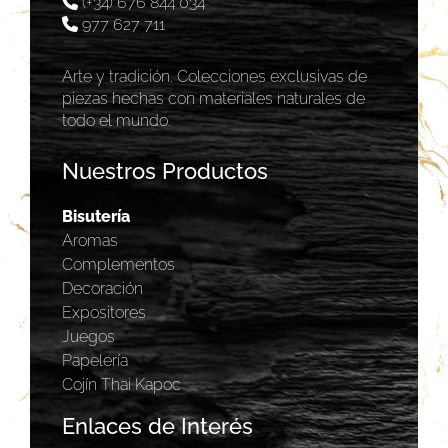
(+34) 676 844 034
977 627 711
Arte y tradición. Colecciones exclusivas de
piezas hechas con materiales naturales de
todo el mundo.
Nuestros Productos
Bisutería
Aromas
Complementos
Decoración
Expositores
Juegos
Papelería
Cojín Thai Kapoc
Enlaces de Interés