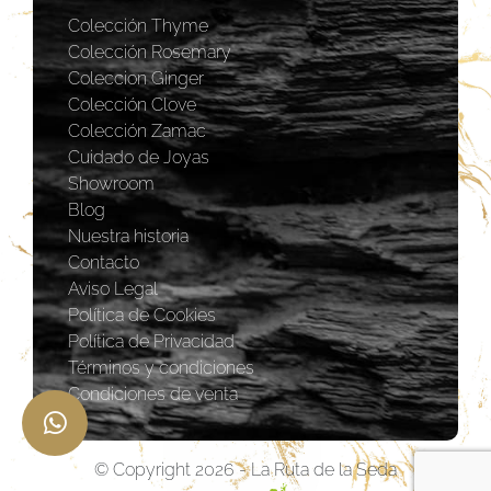
Colección Thyme
Colección Rosemary
Coleccion Ginger
Colección Clove
Colección Zamac
Cuidado de Joyas
Showroom
Blog
Nuestra historia
Contacto
Aviso Legal
Política de Cookies
Política de Privacidad
Términos y condiciones
Condiciones de venta
© Copyright 2026 - La Ruta de la Seda