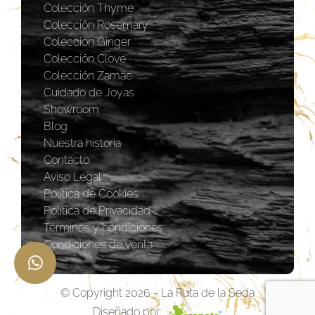
Colección Thyme
Colección Rosemary
Coleccion Ginger
Colección Clove
Colección Zamac
Cuidado de Joyas
Showroom
Blog
Nuestra historia
Contacto
Aviso Legal
Política de Cookies
Política de Privacidad
Términos y condiciones
Condiciones de venta
© Copyright 2026 - La Ruta de la Seda
Diseñado por: