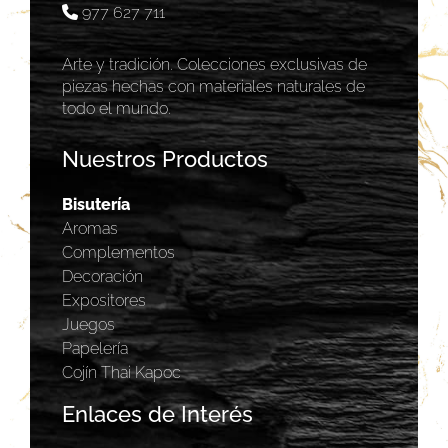
977 627 711
Arte y tradición. Colecciones exclusivas de
piezas hechas con materiales naturales de
todo el mundo.
Nuestros Productos
Bisutería
Aromas
Complementos
Decoración
Expositores
Juegos
Papelería
Cojín Thai Kapoc
Enlaces de Interés