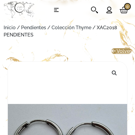
0
Inicio
/
Pendientes
/
Colección Thyme
/ XAC2018
PENDIENTES
Volver