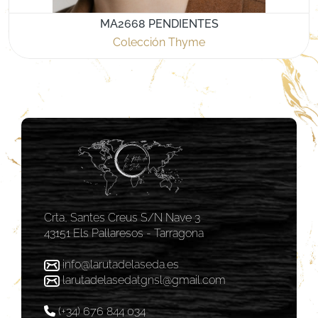
MA2668 PENDIENTES
Colección Thyme
Crta, Santes Creus S/N Nave 3
43151 Els Pallaresos - Tarragona
info@larutadelaseda.es
larutadelasedatgnsl@gmail.com
(+34) 676 844 034