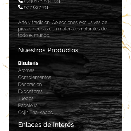
(+34) 676 844 034
977 627 711
Arte y tradición. Colecciones exclusivas de
piezas hechas con materiales naturales de
todo el mundo.
Nuestros Productos
Bisutería
Aromas
Complementos
Decoración
Expositores
Juegos
Papelería
Cojín Thai Kapoc
Enlaces de Interés