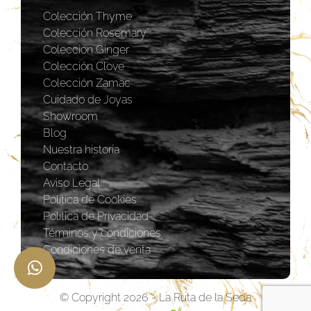
Colección Thyme
Colección Rosemary
Coleccion Ginger
Colección Clove
Colección Zamac
Cuidado de Joyas
Showroom
Blog
Nuestra historia
Contacto
Aviso Legal
Política de Cookies
Política de Privacidad
Términos y condiciones
Condiciones de venta
© Copyright 2026 - La Ruta de la Seda