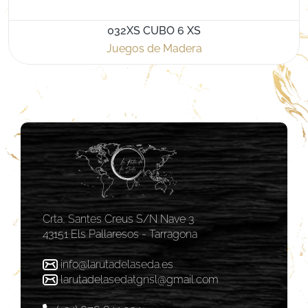
032XS CUBO 6 XS
Juegos de Madera
Crta, Santes Creus S/N Nave 3
43151 Els Pallaresos - Tarragona
info@larutadelaseda.es
larutadelasedatgnsl@gmail.com