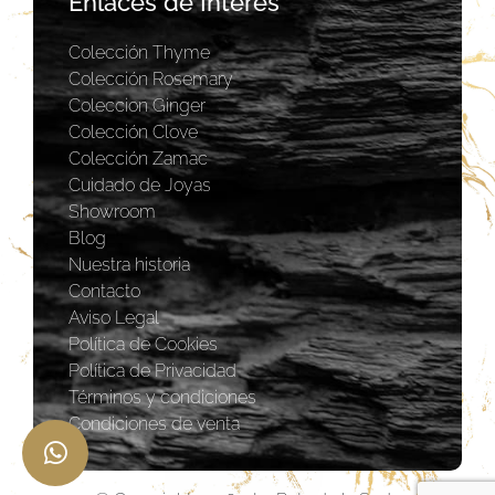
Enlaces de Interés
Colección Thyme
Colección Rosemary
Coleccion Ginger
Colección Clove
Colección Zamac
Cuidado de Joyas
Showroom
Blog
Nuestra historia
Contacto
Aviso Legal
Política de Cookies
Política de Privacidad
Términos y condiciones
Condiciones de venta