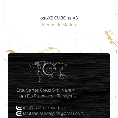
036XS CUBO 12 XS
Juegos de Madera
Crta, Santes Creus S/N Nave 3
43151 Els Pallaresos - Tarragona
info@larutadelaseda.es
larutadelasedatgnsl@gmail.com