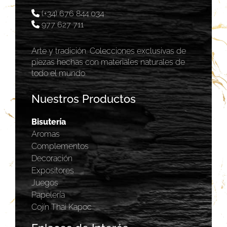
(+34) 676 844 034
977 627 711
Arte y tradición. Colecciones exclusivas de
piezas hechas con materiales naturales de
todo el mundo.
Nuestros Productos
Bisutería
Aromas
Complementos
Decoración
Expositores
Juegos
Papelería
Cojín Thai Kapoc