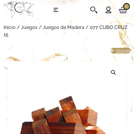
0
Inicio
/
Juegos
/
Juegos de Madera
/ 077 CUBO CRUZ
15
Volver