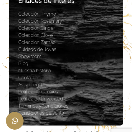
Enlaces de Interés
Colección Thyme
Colección Rosemary
Coleccion Ginger
Colección Clove
Colección Zamac
Cuidado de Joyas
Showroom
Blog
Nuestra historia
Contacto
Aviso Legal
Política de Cookies
Política de Privacidad
Términos y condiciones
Condiciones de venta