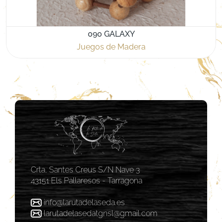
090 GALAXY
Juegos de Madera
Crta, Santes Creus S/N Nave 3
43151 Els Pallaresos - Tarragona
info@larutadelaseda.es
larutadelasedatgnsl@gmail.com