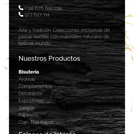
(+34) 676 844 034
977 627 711
Arte y tradición. Colecciones exclusivas de
piezas hechas con materiales naturales de
todo el mundo.
Nuestros Productos
Bisutería
Aromas
Complementos
Decoración
Expositores
Juegos
Papelería
Cojín Thai Kapoc