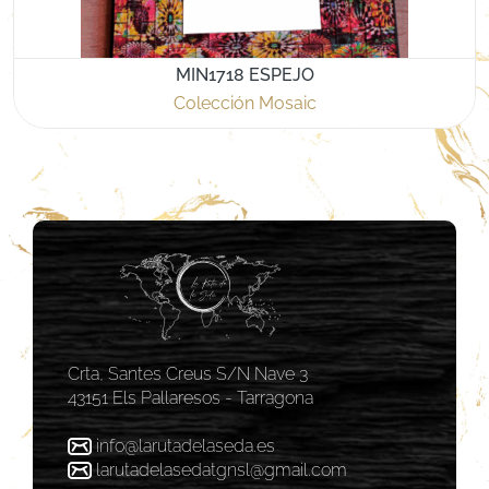
MIN1718 ESPEJO
Colección Mosaic
Crta, Santes Creus S/N Nave 3
43151 Els Pallaresos - Tarragona
info@larutadelaseda.es
larutadelasedatgnsl@gmail.com