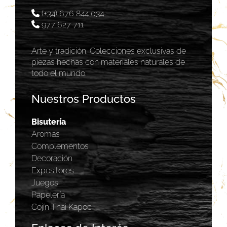
(+34) 676 844 034
977 627 711
Arte y tradición. Colecciones exclusivas de
piezas hechas con materiales naturales de
todo el mundo.
Nuestros Productos
Bisutería
Aromas
Complementos
Decoración
Expositores
Juegos
Papelería
Cojín Thai Kapoc