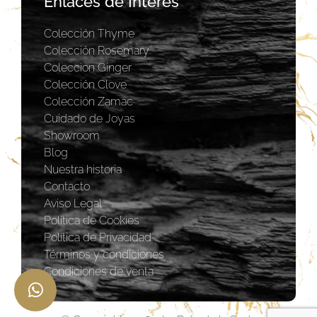
Enlaces de Interés
Colección Thyme
Colección Rosemary
Coleccion Ginger
Colección Clove
Colección Zamac
Cuidado de Joyas
Showroom
Blog
Nuestra historia
Contacto
Aviso Legal
Política de Cookies
Política de Privacidad
Términos y condiciones
Condiciones de venta