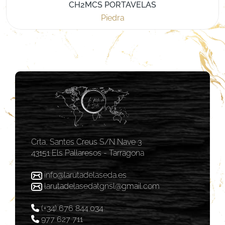
CH2MCS PORTAVELAS
Piedra
Crta, Santes Creus S/N Nave 3
43151 Els Pallaresos - Tarragona
info@larutadelaseda.es
larutadelasedatgnsl@gmail.com
(+34) 676 844 034
977 627 711