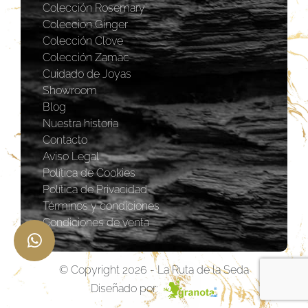
Colección Rosemary
Coleccion Ginger
Colección Clove
Colección Zamac
Cuidado de Joyas
Showroom
Blog
Nuestra historia
Contacto
Aviso Legal
Política de Cookies
Política de Privacidad
Términos y condiciones
Condiciones de venta
© Copyright 2026 - La Ruta de la Seda
Diseñado por: