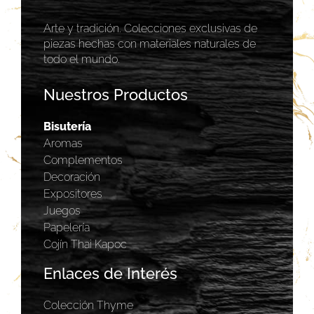
Arte y tradición. Colecciones exclusivas de
piezas hechas con materiales naturales de
todo el mundo.
Nuestros Productos
Bisutería
Aromas
Complementos
Decoración
Expositores
Juegos
Papelería
Cojín Thai Kapoc
Enlaces de Interés
Colección Thyme