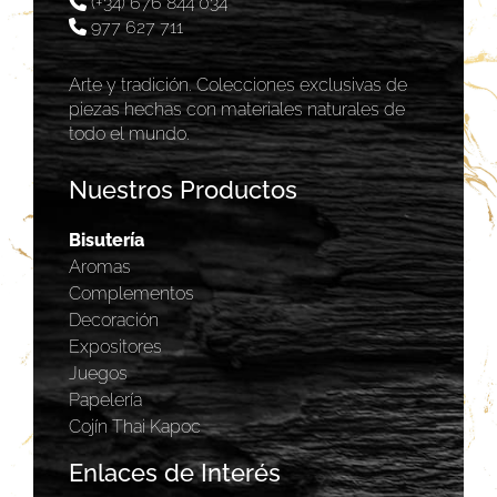
(+34) 676 844 034
977 627 711
Arte y tradición. Colecciones exclusivas de
piezas hechas con materiales naturales de
todo el mundo.
Nuestros Productos
Bisutería
Aromas
Complementos
Decoración
Expositores
Juegos
Papelería
Cojín Thai Kapoc
Enlaces de Interés