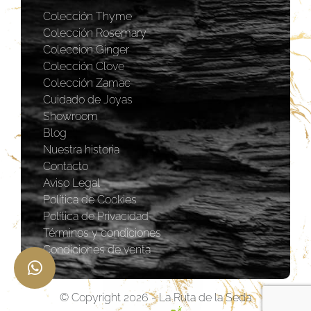
Colección Thyme
Colección Rosemary
Coleccion Ginger
Colección Clove
Colección Zamac
Cuidado de Joyas
Showroom
Blog
Nuestra historia
Contacto
Aviso Legal
Política de Cookies
Política de Privacidad
Términos y condiciones
Condiciones de venta
© Copyright 2026 - La Ruta de la Seda