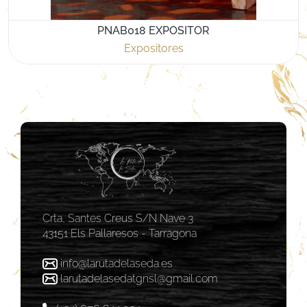
PNAB018 EXPOSITOR
Expositores
Crta, Santes Creus S/N Nave 3
43151 Els Pallaresos - Tarragona
info@larutadelaseda.es
larutadelasedatgnsl@gmail.com