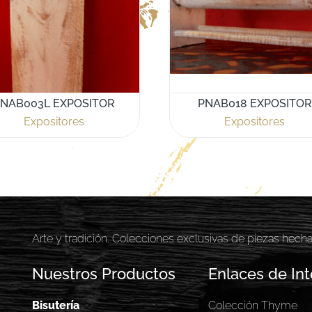
NAB003L EXPOSITOR
PNAB018 EXPOSITOR
Expositores
Expositores
Arte y tradición. Colecciones exclusivas de piezas hech
Nuestros Productos
Enlaces de Int
Bisutería
Colección Thyme