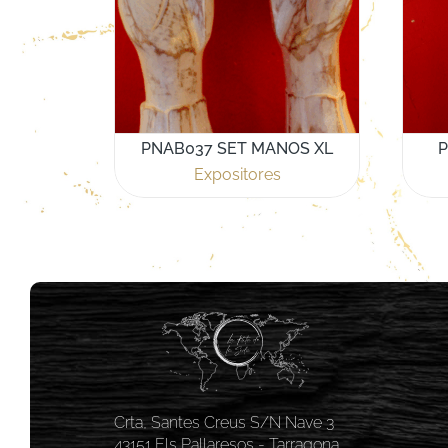
PNAB037 SET MANOS XL
P
Expositores
Crta, Santes Creus S/N Nave 3
43151 Els Pallaresos - Tarragona