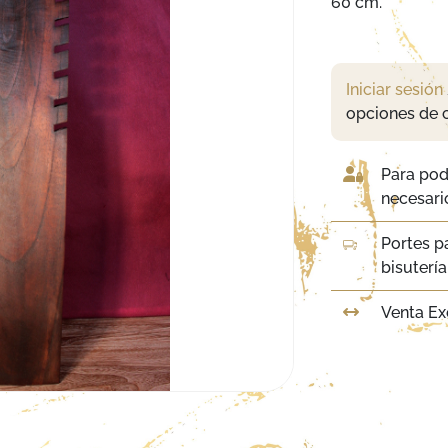
60 cm.
Iniciar sesión
opciones de 
Para pod
necesario
Portes p
bisuterí
Venta Ex