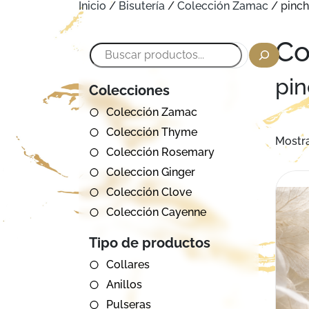
Inicio
/
Bisutería
/
Colección Zamac
/ pinch
Co
Buscar
pin
Colecciones
Colección Zamac
Colección Thyme
Mostra
Colección Rosemary
Coleccion Ginger
Colección Clove
Colección Cayenne
Tipo de productos
Collares
Anillos
Pulseras