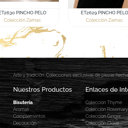
ET2630 PINCHO PELO
ET2629 PINCHO PEL
Colección Zamac
Colección Zamac
Arte y tradición. Colecciones exclusivas de piezas hech
Nuestros Productos
Enlaces de Int
Bisutería
Colección Thyme
Aromas
Colección Rosemar
Complementos
Coleccion Ginger
Decoración
Colección Clove