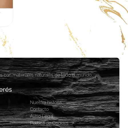
O
as con materiales naturales de todo el mundo.
erés
Nuestra historia
y
Contacto
Aviso Legal
Política de Cookies