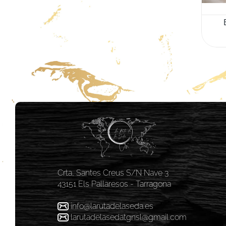
Crta, Santes Creus S/N Nave 3
43151 Els Pallaresos - Tarragona
info@larutadelaseda.es
larutadelasedatgnsl@gmail.com