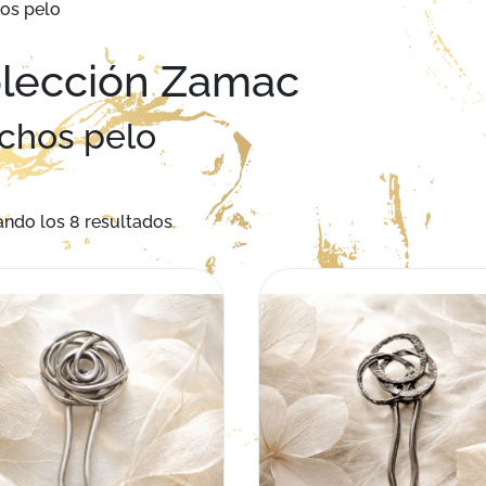
os pelo
lección Zamac
chos pelo
Ordenado por los últimos
ndo los 8 resultados