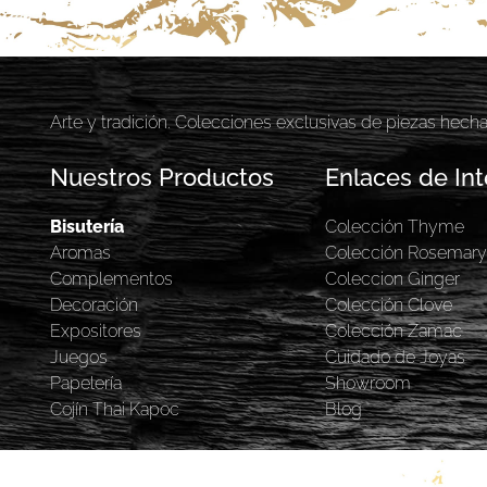
Arte y tradición. Colecciones exclusivas de piezas hech
Nuestros Productos
Enlaces de Int
Bisutería
Colección Thyme
Aromas
Colección Rosemar
Complementos
Coleccion Ginger
Decoración
Colección Clove
Expositores
Colección Zamac
Juegos
Cuidado de Joyas
Papelería
Showroom
Cojín Thai Kapoc
Blog