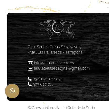
Crta, Santes Creus S/N Nave 3
43151 Els Pallaresos - Tarragona
info@larutadelaseda.es
larutadelasedatgnsl@gmail.com
(+34) 676 844 034
977 627 711
© Copyright 2026 - La Ruta de la Seda