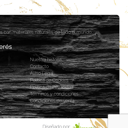
as con materiales naturales de todo el mundo.
erés
Nuestra historia
y
Contacto
Aviso Legal
Política de Cookies
Política de Privacidad
Términos y condiciones
Condiciones de venta
Diseñado por: